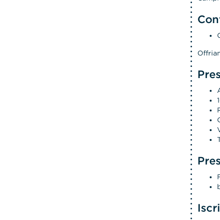
Con
Offria
Pres
Pres
Iscr