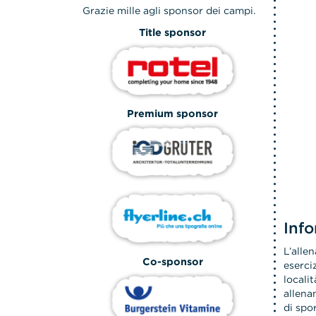
Grazie mille agli sponsor dei campi.
Title sponsor
Premium sponsor
Info
L’alle
Co-sponsor
eserci
locali
allena
di spo