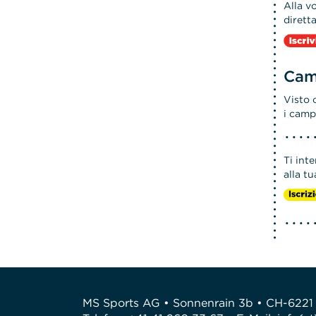
Alla v
dirett
Camp
Visto 
i camp
Ti int
alla t
MS Sports AG • Sonnenrain 3b • CH-6221