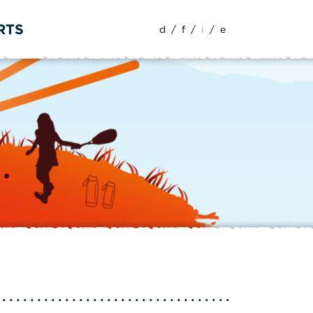
RTS
d
/
f
/
i
/
e