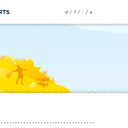
RTS
d
/
f
/
i
/
e