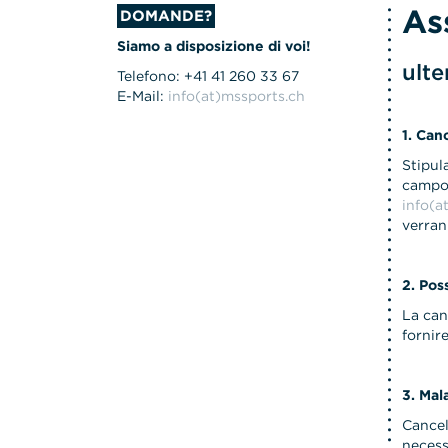
As
DOMANDE?
Siamo a disposizione di voi!
ulte
Telefono: +41 41 260 33 67
E-Mail:
info(at)mssports.ch
1. Can
Stipul
campo 
info(a
verran
2. Pos
La can
fornir
3. Mal
Cancel
necess