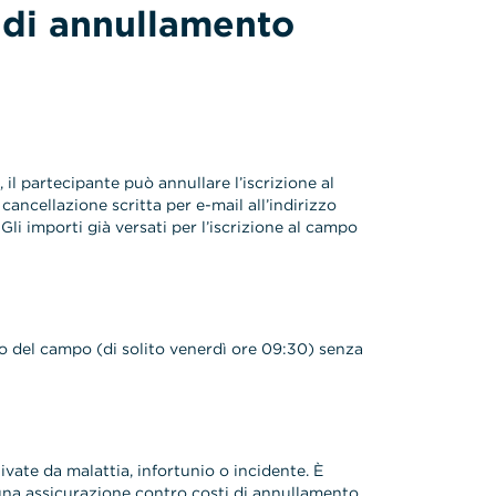
 di annullamento
il partecipante può annullare l’iscrizione al
ncellazione scritta per e-mail all’indirizzo
Gli importi già versati per l’iscrizione al campo
zio del campo (di solito venerdì ore 09:30) senza
vate da malattia, infortunio o incidente. È
cuna assicurazione contro costi di annullamento.