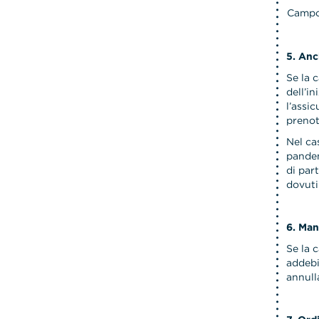
Campo
5. Anc
Se la 
dell’i
l’assi
prenot
Nel ca
pandem
di par
dovuti
6. Man
Se la 
addebi
annull