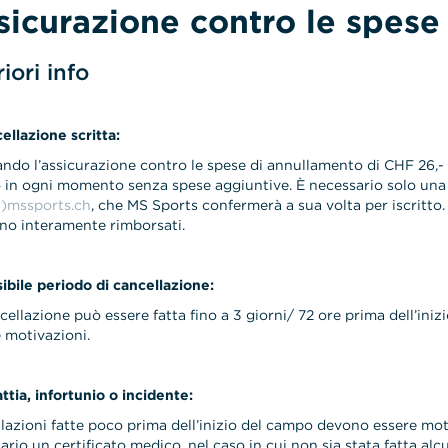
sicurazione contro le spese
riori info
cellazione scritta:
ando l’assicurazione contro le spese di annullamento di CHF 26,- , 
in ogni momento senza spese aggiuntive. È necessario solo una ca
t)mssports.ch
, che MS Sports confermerà a sua volta per iscritto. 
no interamente rimborsati.
sibile periodo di cancellazione:
cellazione può essere fatta fino a 3 giorni/ 72 ore prima dell’ini
e motivazioni.
attia, infortunio o incidente:
lazioni fatte poco prima dell’inizio del campo devono essere moti
ario un certificato medico, nel caso in cui non sia stata fatta al