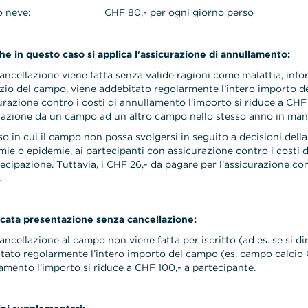
 neve:
CHF 80,- per ogni giorno perso
he in questo caso si applica l'assicurazione di annullamento:
cancellazione viene fatta senza valide ragioni come malattia, infor
nizio del campo, viene addebitato regolarmente l’intero importo 
curazione contro i costi di annullamento l’importo si riduce a CHF
azione da un campo ad un altro campo nello stesso anno in manie
so in cui il campo non possa svolgersi in seguito a decisioni dell
ie o epidemie, ai partecipanti
con
assicurazione contro i costi 
tecipazione. Tuttavia, i CHF 26,- da pagare per l’assicurazione co
.
cata presentazione senza cancellazione:
cancellazione al campo non viene fatta per iscritto (ad es. se si 
tato regolarmente l’intero importo del campo (es. campo calcio CH
amento l’importo si riduce a CHF 100,- a partecipante.