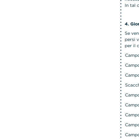
In tal
4. Gio
Se ven
persi 
per il
Campo
Campo 
Campo
Scacch
Campo 
Campo
Campo
Campo
Campo