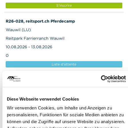
S'inscrire
R26-028, reitsport.ch Pferdecamp
Wauwil (LU)
Reitpark Farrierranch Wauwil
10.08.2026 - 13.08.2026
0
Liste d'attente
R26-029ü, reitsport.ch Pferdecamp
Willisau (LU) avec hébergement (seulement les filles)
Maultierreiten mit Neeltje
Diese Webseite verwendet Cookies
10.08.2026 - 13.08.2026
Wir verwenden Cookies, um Inhalte und Anzeigen zu
0
personalisieren, Funktionen für soziale Medien anbieten zu
können und die Zugriffe auf unsere Website zu analysieren.
Liste d'attente