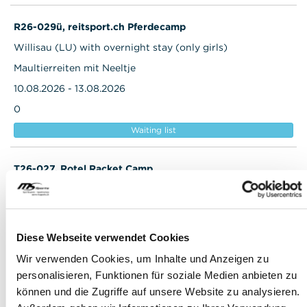
R26-029ü, reitsport.ch Pferdecamp
Willisau (LU) with overnight stay (only girls)
Maultierreiten mit Neeltje
10.08.2026 - 13.08.2026
0
Waiting list
T26-027, Rotel Racket Camp
Cham (ZG)
Sports Zugerland
10.08.2026 - 13.08.2026
Diese Webseite verwendet Cookies
0
Wir verwenden Cookies, um Inhalte und Anzeigen zu
Waiting list
personalisieren, Funktionen für soziale Medien anbieten zu
können und die Zugriffe auf unsere Website zu analysieren.