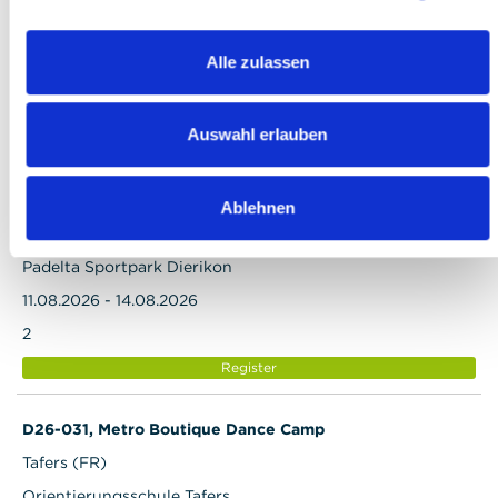
Cham (ZG)
MDS - Mavement Dance School Association
Alle zulassen
11.08.2026 - 14.08.2026
0
Auswahl erlauben
Waiting list
T26-029, Rotel Racket Camp
Ablehnen
Dierikon (LU)
Padelta Sportpark Dierikon
11.08.2026 - 14.08.2026
2
Register
D26-031, Metro Boutique Dance Camp
Tafers (FR)
Orientierungsschule Tafers