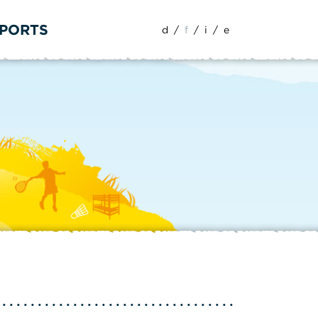
SPORTS
d
/
f
/
i
/
e