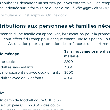
s souhaitez demander un soutien pour vos enfants, veuillez rempli
sse indiquée sur le formulaire ou par e-mail à vfks@gmx.ch
vfks(
Formulaire_d_instriciption_Online.docx
ributions aux personnes et familles néc
demande d'une famille est approuvée, l'Association pour la promo
u coût effectif du camp pour chaque enfant, une fois par an. La f
eçu, l'Association pour la promotion de l'enfance et du sport rem
Sans moyenne prime d'a
de ménage
maladie
ne seule
2200
dultes sans enfants
3050
e monoparentale avec deux enfants
3600
dultes avec deux enfants
4050
le:
Un camp de football coûte CHF 315.-
Le club paie CHF 220.50.- des coûts.
CHF 94.50- sont financés par la famille