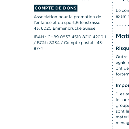
COMPTE DE DONS
Le con
examin
Association pour la promotion de
l'enfance et du sport,Erlenstrasse
43, 6020 Emmenbrücke Suisse
Moti
IBAN : CH89 0833 4510 8210 4200 1
/ BCN : 8334 / Compte postal : 45-
Risqu
87-4
Outre 
égalem
ont de
fortem
Impor
"Les a
le cad
groupe
sont l
matéri
ménage