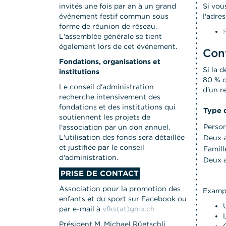
invités une fois par an à un grand
Si vou
événement festif commun sous
l'adre
forme de réunion de réseau.
L'assemblée générale se tient
également lors de cet événement.
Cont
Fondations, organisations et
Si la 
institutions
80 % d
Le conseil d'administration
d'un r
recherche intensivement des
fondations et des institutions qui
Type 
soutiennent les projets de
Person
l'association par un don annuel.
L'utilisation des fonds sera détaillée
Deux a
et justifiée par le conseil
Famill
d'administration.
Deux a
PRISE DE CONTACT
Association pour la promotion des
Examp
enfants et du sport sur Facebook ou
par e-mail à
vfks(at)gmx.ch
Président M. Michael Rüetschli