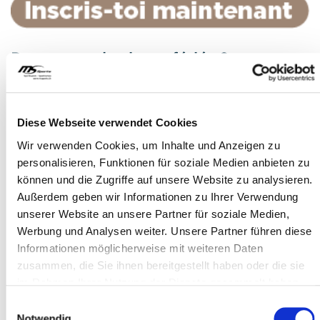
Des camps les jours fériés ?
Comme la Suisse compte de nombreux jours fériés et que
ceux-ci sont en partie réglementés différemment selon les
cantons, les MS Sports Camps ont également lieu les jours
Diese Webseite verwendet Cookies
fériés (par exemple le 1er août, l'Assomption, etc.).
Wir verwenden Cookies, um Inhalte und Anzeigen zu
personalisieren, Funktionen für soziale Medien anbieten zu
Tu es intéressé(e) par d'autres sports ? Ici, tu accèdes à la
können und die Zugriffe auf unsere Website zu analysieren.
page d'inscription générale. Tu peux limiter la recherche à
Außerdem geben wir Informationen zu Ihrer Verwendung
ta zone géographique à l'aide du code postal via
unserer Website an unsere Partner für soziale Medien,
Campfinder.
Werbung und Analysen weiter. Unsere Partner führen diese
Informationen möglicherweise mit weiteren Daten
zusammen, die Sie ihnen bereitgestellt haben oder die sie
im Rahmen Ihrer Nutzung der Dienste gesammelt haben.
QUESTIONS?
Einwilligungsauswahl
Notwendig