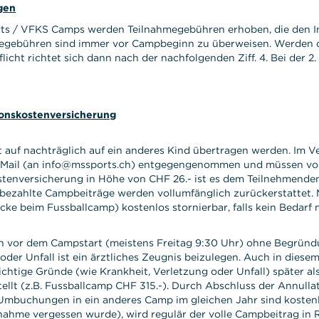
gen
ts / VFKS Camps werden Teilnahmegebühren erhoben, die den In
egebühren sind immer vor Campbeginn zu überweisen. Werden d
flicht richtet sich dann nach der nachfolgenden Ziff. 4. Bei de
ionskostenversicherung
t auf nachträglich auf ein anderes Kind übertragen werden. Im 
 Mail (an info@mssports.ch) entgegengenommen und müssen von M
tenversicherung in Höhe von CHF 26.- ist es dem Teilnehmenden 
nbezahlte Campbeiträge werden vollumfänglich zurückerstattet. 
ke beim Fussballcamp) kostenlos stornierbar, falls kein Bedarf m
den vor dem Campstart (meistens Freitag 9:30 Uhr) ohne Begrün
der Unfall ist ein ärztliches Zeugnis beizulegen. Auch in diese
chtige Gründe (wie Krankheit, Verletzung oder Unfall) später al
ellt (z.B. Fussballcamp CHF 315.-). Durch Abschluss der Annulla
mbuchungen in ein anderes Camp im gleichen Jahr sind kostenlos
hme vergessen wurde), wird regulär der volle Campbeitrag in R