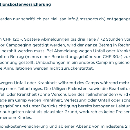
tionskostenversicherung
erden nur schriftlich per Mail (an info@mssports.ch) entgege
CHF 120.-. Spätere Abmeldungen bis drei Tage / 72 Stunden vo
r Campbeginn getätigt werden, wird der ganze Betrag in Rechnu
h bezahlt werden muss. Bei Abmeldung wegen Unfall oder Krankh
hlten Betrag (minus einer Bearbeitungsgebühr von CHF 30.-) zur
echnung gestellt. Umbuchungen in ein anderes Camp im gleichen 
e Annullationen werden nicht zurückerstattet.
wegen Unfall oder Krankheit während des Camps während mehr a
g eines Teilbetrages. Die fälligen Fixkosten sowie die Bearbeit
ll oder Krankheit (ohne Verschulden des Teilnehmenden) wird e
age am Camp wegen Krankheit, Verletzung oder Unfall oder sons
sgebühr und unter Berücksichtigung bereits bezogener Leistun
rlaub gelten nicht als plausibler Grund, wodurch es keine Prei
hmenden Kindes.
ionskostenversicherung und ab einer Absenz von mindestens 2 