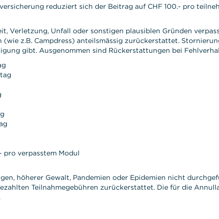
versicherung reduziert sich der Beitrag auf CHF 100.- pro teil
 Verletzung, Unfall oder sonstigen plausiblen Gründen verpass
(wie z.B. Campdress) anteilsmässig zurückerstattet. Stornierun
ssigung gibt. Ausgenommen sind Rückerstattungen bei Fehlverha
ag
tag
g
ag
ag
- pro verpasstem Modul
ngen, höherer Gewalt, Pandemien oder Epidemien nicht durchg
bezahlten Teilnahmegebühren zurückerstattet. Die für die Annul
.