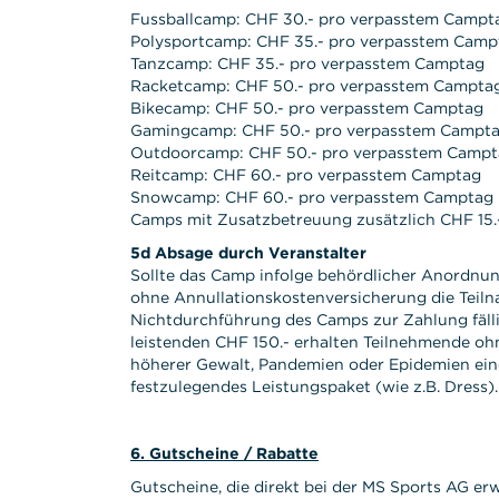
Fussballcamp: CHF 30.- pro verpasstem Campt
Polysportcamp: CHF 35.- pro verpasstem Camp
Tanzcamp: CHF 35.- pro verpasstem Camptag
Racketcamp: CHF 50.- pro verpasstem Campta
Bikecamp: CHF 50.- pro verpasstem Camptag
Gamingcamp: CHF 50.- pro verpasstem Campt
Outdoorcamp: CHF 50.- pro verpasstem Camp
Reitcamp: CHF 60.- pro verpasstem Camptag
Snowcamp: CHF 60.- pro verpasstem Camptag
Camps mit Zusatzbetreuung zusätzlich CHF 15.
5d Absage durch Veranstalter
Sollte das Camp infolge behördlicher Anordnu
ohne Annullationskostenversicherung die Teilna
Nichtdurchführung des Camps zur Zahlung fälli
leistenden CHF 150.- erhalten Teilnehmende o
höherer Gewalt, Pandemien oder Epidemien ein
festzulegendes Leistungspaket (wie z.B. Dress).
6. Gutscheine / Rabatte
Gutscheine, die direkt bei der MS Sports AG er