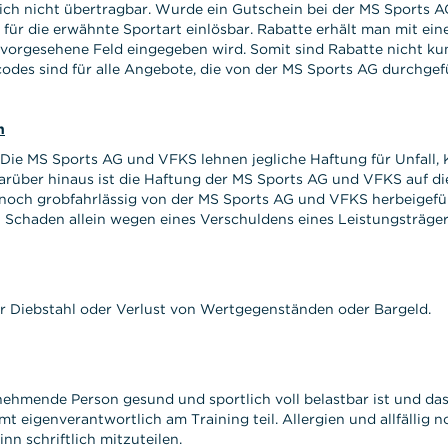
ich nicht übertragbar. Wurde ein Gutschein bei der MS Sports A
r für die erwähnte Sportart einlösbar. Rabatte erhält man mit ei
 vorgesehene Feld eingegeben wird. Somit sind Rabatte nicht ku
es sind für alle Angebote, die von der MS Sports AG durchgefüh
n
 Die MS Sports AG und VFKS lehnen jegliche Haftung für Unfall,
Darüber hinaus ist die Haftung der MS Sports AG und VFKS auf di
noch grobfahrlässig von der MS Sports AG und VFKS herbeigefü
chaden allein wegen eines Verschuldens eines Leistungsträgers
r Diebstahl oder Verlust von Wertgegenständen oder Bargeld.
ilnehmende Person gesund und sportlich voll belastbar ist und
t eigenverantwortlich am Training teil. Allergien und allfälli
 schriftlich mitzuteilen.