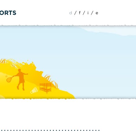
PORTS
d
/
f
/
i
/
e