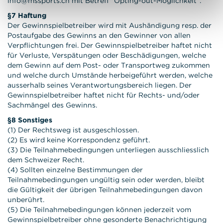
info@mssports.ch mit Betreff "Opting-out-Möglichkeit“.
§7 Haftung
Der Gewinnspielbetreiber wird mit Aushändigung resp. der
Postaufgabe des Gewinns an den Gewinner von allen
Verpflichtungen frei. Der Gewinnspielbetreiber haftet nicht
für Verluste, Verspätungen oder Beschädigungen, welche
dem Gewinn auf dem Post- oder Transportweg zukommen
und welche durch Umstände herbeigeführt werden, welche
ausserhalb seines Verantwortungsbereich liegen. Der
Gewinnspielbetreiber haftet nicht für Rechts- und/oder
Sachmängel des Gewinns.
§8 Sonstiges
(1) Der Rechtsweg ist ausgeschlossen.
(2) Es wird keine Korrespondenz geführt.
(3) Die Teilnahmebedingungen unterliegen ausschliesslich
dem Schweizer Recht.
(4) Sollten einzelne Bestimmungen der
Teilnahmebedingungen ungültig sein oder werden, bleibt
die Gültigkeit der übrigen Teilnahmebedingungen davon
unberührt.
(5) Die Teilnahmebedingungen können jederzeit vom
Gewinnspielbetreiber ohne gesonderte Benachrichtigung