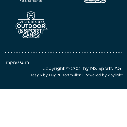
Impressum
Copyright © 2021 by MS Sports AG
Design by
Hug & Dorfmüller
• Powered by
daylight