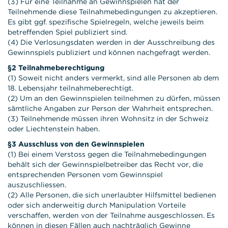
(3) Für eine Teilnahme an Gewinnspielen hat der
Teilnehmende diese Teilnahmebedingungen zu akzeptieren.
Es gibt ggf. spezifische Spielregeln, welche jeweils beim
betreffenden Spiel publiziert sind.
(4) Die Verlosungsdaten werden in der Ausschreibung des
Gewinnspiels publiziert und können nachgefragt werden.
§2 Teilnahmeberechtigung
(1) Soweit nicht anders vermerkt, sind alle Personen ab dem
18. Lebensjahr teilnahmeberechtigt.
(2) Um an den Gewinnspielen teilnehmen zu dürfen, müssen
sämtliche Angaben zur Person der Wahrheit entsprechen.
(3) Teilnehmende müssen ihren Wohnsitz in der Schweiz
oder Liechtenstein haben.
§3 Ausschluss von den Gewinnspielen
(1) Bei einem Verstoss gegen die Teilnahmebedingungen
behält sich der Gewinnspielbetreiber das Recht vor, die
entsprechenden Personen vom Gewinnspiel
auszuschliessen.
(2) Alle Personen, die sich unerlaubter Hilfsmittel bedienen
oder sich anderweitig durch Manipulation Vorteile
verschaffen, werden von der Teilnahme ausgeschlossen. Es
können in diesen Fällen auch nachträglich Gewinne