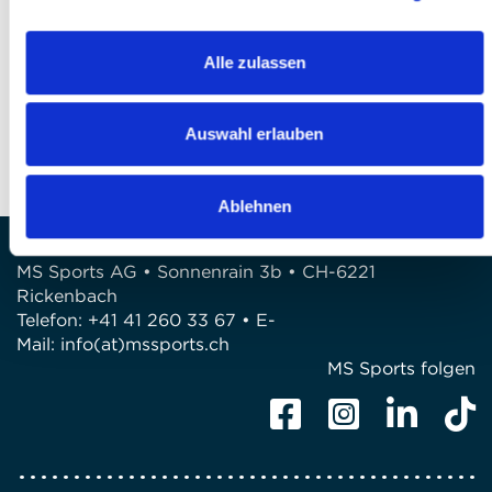
FRAGEN?
Alle zulassen
Wir stehen gerne zur Verfügung!
Telefon: +41 41 260 33 67
Auswahl erlauben
E-Mail:
info(at)mssports.ch
Ablehnen
MS Sports AG • Sonnenrain 3b • CH-6221
Rickenbach
Telefon: +41 41 260 33 67 • E-
Mail:
info(at)mssports.ch
MS Sports folgen