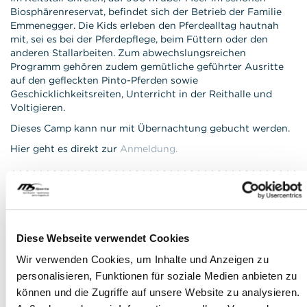
Biosphärenreservat, befindet sich der Betrieb der Familie
Emmenegger. Die Kids erleben den Pferdealltag hautnah
mit, sei es bei der Pferdepflege, beim Füttern oder den
anderen Stallarbeiten. Zum abwechslungsreichen
Programm gehören zudem gemütliche geführter Ausritte
auf den gefleckten Pinto-Pferden sowie
Geschicklichkeitsreiten, Unterricht in der Reithalle und
Voltigieren.
Dieses Camp kann nur mit Übernachtung gebucht werden.
Hier geht es direkt zur
Anmeldung.
LU - Maultierreiten mit Neeltje,
Willisau - mit Übernachtung
Diese Webseite verwendet Cookies
12 Kids, Jg. 2011 - 2018 / 06.04.26-09.04.26 /
27.07.26-30.07.26, 10.08.26-13.08.26
Wir verwenden Cookies, um Inhalte und Anzeigen zu
personalisieren, Funktionen für soziale Medien anbieten zu
Mitten im Napfgebiet auf 900 m über Meer liegt der Ober-
Chanzelberg. Wir, das Muli-Dream-Team und Neeltje,
können und die Zugriffe auf unsere Website zu analysieren.
verwöhnen unsere Gäste mit einem abwechslungsreichen