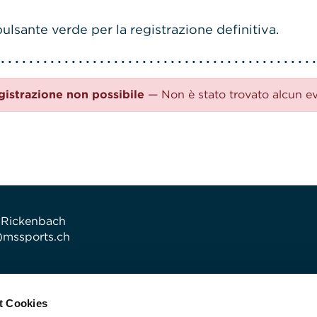
ulsante verde per la registrazione definitiva.
gistrazione non possibile
— Non è stato trovato alcun e
 Rickenbach
t)mssports.ch
t Cookies