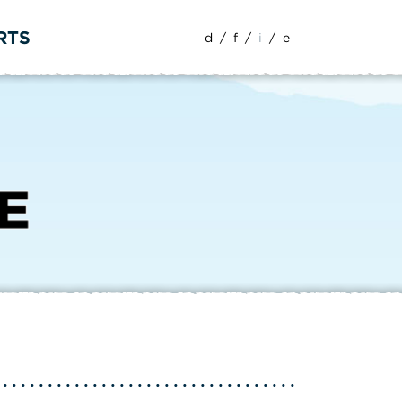
RTS
d
/
f
/
i
/
e