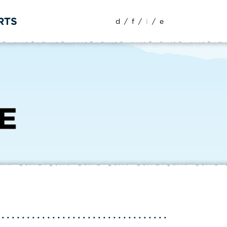
RTS
d
/
f
/
i
/
e