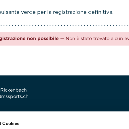
ulsante verde per la registrazione definitiva.
gistrazione non possibile
— Non è stato trovato alcun e
 Rickenbach
t)mssports.ch
t Cookies