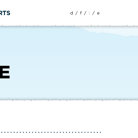
RTS
d
/
f
/
i
/
e