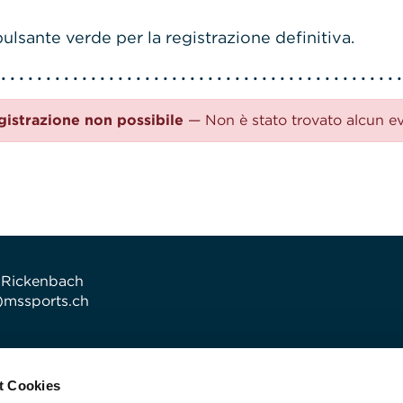
ulsante verde per la registrazione definitiva.
gistrazione non possibile
— Non è stato trovato alcun e
 Rickenbach
t)mssports.ch
t Cookies