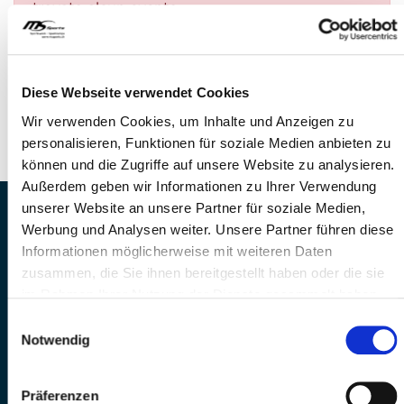
trovato alcun evento.
DOMANDE?
Siamo a disposizione di voi!
Diese Webseite verwendet Cookies
Telefono: 041 260 33 67
Wir verwenden Cookies, um Inhalte und Anzeigen zu
E-Mail: info@mssports.ch
personalisieren, Funktionen für soziale Medien anbieten zu
können und die Zugriffe auf unsere Website zu analysieren.
Außerdem geben wir Informationen zu Ihrer Verwendung
unserer Website an unsere Partner für soziale Medien,
MS Sports AG • Sonnenrain 3b • CH-6221
Werbung und Analysen weiter. Unsere Partner führen diese
Rickenbach
Informationen möglicherweise mit weiteren Daten
Telefon: +41 41 260 33 67 • E-
zusammen, die Sie ihnen bereitgestellt haben oder die sie
Mail:
info(at)mssports.ch
im Rahmen Ihrer Nutzung der Dienste gesammelt haben.
MS Sports folgen
Einwilligungsauswahl
Notwendig
Präferenzen