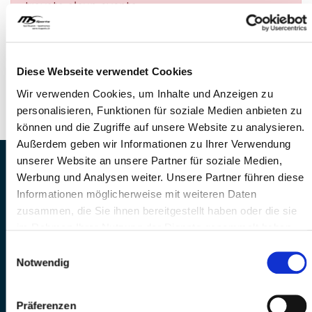
trovato alcun evento.
DOMANDE?
Siamo a disposizione di voi!
Diese Webseite verwendet Cookies
Telefono: 041 260 33 67
Wir verwenden Cookies, um Inhalte und Anzeigen zu
E-Mail: info@mssports.ch
personalisieren, Funktionen für soziale Medien anbieten zu
können und die Zugriffe auf unsere Website zu analysieren.
Außerdem geben wir Informationen zu Ihrer Verwendung
unserer Website an unsere Partner für soziale Medien,
MS Sports AG • Sonnenrain 3b • CH-6221
Werbung und Analysen weiter. Unsere Partner führen diese
Rickenbach
Informationen möglicherweise mit weiteren Daten
Telefon: +41 41 260 33 67 • E-
zusammen, die Sie ihnen bereitgestellt haben oder die sie
Mail:
info(at)mssports.ch
im Rahmen Ihrer Nutzung der Dienste gesammelt haben.
MS Sports folgen
Einwilligungsauswahl
Notwendig
Präferenzen