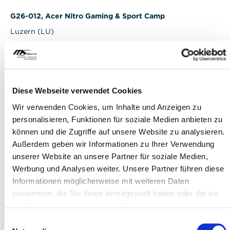
G26-012, Acer Nitro Gaming & Sport Camp
Luzern (LU)
Schulsportanlage Hubelmatt
27.07.2026 - 31.07.2026
2
Diese Webseite verwendet Cookies
C'était génial!
Wir verwenden Cookies, um Inhalte und Anzeigen zu
personalisieren, Funktionen für soziale Medien anbieten zu
G26-011, Acer Nitro Gaming & Sport Camp
können und die Zugriffe auf unsere Website zu analysieren.
Tafers (FR)
Außerdem geben wir Informationen zu Ihrer Verwendung
Mehrzweckhalle bei der OS Tafers
unserer Website an unsere Partner für soziale Medien,
Werbung und Analysen weiter. Unsere Partner führen diese
20.07.2026 - 24.07.2026
Informationen möglicherweise mit weiteren Daten
9
zusammen, die Sie ihnen bereitgestellt haben oder die sie
C'était génial!
im Rahmen Ihrer Nutzung der Dienste gesammelt haben.
Einwilligungsauswahl
G26-010, Acer Nitro Gaming & Sport Camp