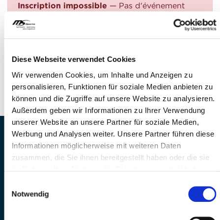
Inscription impossible
— Pas d'événement
trouvé
QUESTIONS?
Avez-vous des questions?
Diese Webseite verwendet Cookies
Téléphone: +41 41 260 33 67
Wir verwenden Cookies, um Inhalte und Anzeigen zu
E-Mail: info@mssports.ch
personalisieren, Funktionen für soziale Medien anbieten zu
können und die Zugriffe auf unsere Website zu analysieren.
Außerdem geben wir Informationen zu Ihrer Verwendung
unserer Website an unsere Partner für soziale Medien,
Werbung und Analysen weiter. Unsere Partner führen diese
MS Sports AG • Sonnenrain 3b • CH-6221
Informationen möglicherweise mit weiteren Daten
Rickenbach
zusammen, die Sie ihnen bereitgestellt haben oder die sie
Telefon: +41 41 260 33 67 • E-
im Rahmen Ihrer Nutzung der Dienste gesammelt haben.
Mail:
info(at)mssports.ch
MS Sports folgen
Einwilligungsauswahl
Notwendig