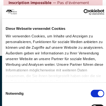
Inscription impossible
— Pas d'événement
trouvé
QUESTIONS?
Avez-vous des questions?
Diese Webseite verwendet Cookies
Téléphone: +41 41 260 33 67
Wir verwenden Cookies, um Inhalte und Anzeigen zu
E-Mail: info@mssports.ch
personalisieren, Funktionen für soziale Medien anbieten zu
können und die Zugriffe auf unsere Website zu analysieren.
Außerdem geben wir Informationen zu Ihrer Verwendung
unserer Website an unsere Partner für soziale Medien,
Werbung und Analysen weiter. Unsere Partner führen diese
MS Sports AG • Sonnenrain 3b • CH-6221
Informationen möglicherweise mit weiteren Daten
Rickenbach
zusammen, die Sie ihnen bereitgestellt haben oder die sie
Telefon: +41 41 260 33 67 • E-
im Rahmen Ihrer Nutzung der Dienste gesammelt haben.
Mail:
info(at)mssports.ch
MS Sports folgen
Einwilligungsauswahl
Notwendig