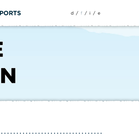
SPORTS
d
/
f
/
i
/
e