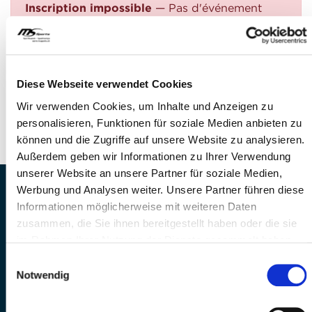
Inscription impossible
— Pas d'événement
trouvé
QUESTIONS?
Avez-vous des questions?
Diese Webseite verwendet Cookies
Téléphone: +41 41 260 33 67
Wir verwenden Cookies, um Inhalte und Anzeigen zu
E-Mail: info@mssports.ch
personalisieren, Funktionen für soziale Medien anbieten zu
können und die Zugriffe auf unsere Website zu analysieren.
Außerdem geben wir Informationen zu Ihrer Verwendung
unserer Website an unsere Partner für soziale Medien,
Werbung und Analysen weiter. Unsere Partner führen diese
MS Sports AG • Sonnenrain 3b • CH-6221
Informationen möglicherweise mit weiteren Daten
Rickenbach
zusammen, die Sie ihnen bereitgestellt haben oder die sie
Telefon: +41 41 260 33 67 • E-
im Rahmen Ihrer Nutzung der Dienste gesammelt haben.
Mail:
info(at)mssports.ch
MS Sports folgen
Einwilligungsauswahl
Notwendig