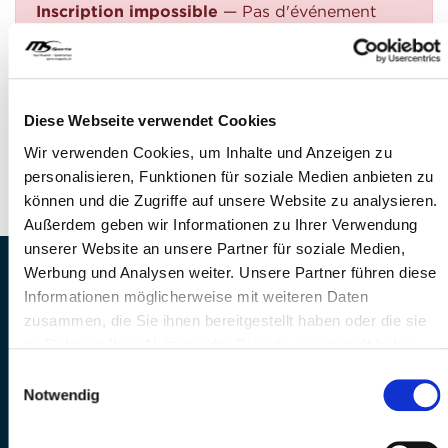
Inscription impossible
— Pas d'événement
trouvé
QUESTIONS?
Avez-vous des questions?
Diese Webseite verwendet Cookies
Téléphone: +41 41 260 33 67
Wir verwenden Cookies, um Inhalte und Anzeigen zu
E-Mail: info@mssports.ch
personalisieren, Funktionen für soziale Medien anbieten zu
können und die Zugriffe auf unsere Website zu analysieren.
Außerdem geben wir Informationen zu Ihrer Verwendung
unserer Website an unsere Partner für soziale Medien,
Werbung und Analysen weiter. Unsere Partner führen diese
MS Sports AG • Sonnenrain 3b • CH-6221
Informationen möglicherweise mit weiteren Daten
Rickenbach
zusammen, die Sie ihnen bereitgestellt haben oder die sie
Telefon: +41 41 260 33 67 • E-
im Rahmen Ihrer Nutzung der Dienste gesammelt haben.
Mail:
info(at)mssports.ch
MS Sports folgen
Einwilligungsauswahl
Notwendig