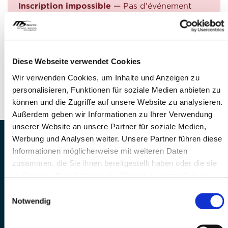
Inscription impossible
— Pas d'événement
trouvé
QUESTIONS?
Avez-vous des questions?
Diese Webseite verwendet Cookies
Téléphone: +41 41 260 33 67
Wir verwenden Cookies, um Inhalte und Anzeigen zu
E-Mail: info@mssports.ch
personalisieren, Funktionen für soziale Medien anbieten zu
können und die Zugriffe auf unsere Website zu analysieren.
Außerdem geben wir Informationen zu Ihrer Verwendung
unserer Website an unsere Partner für soziale Medien,
Werbung und Analysen weiter. Unsere Partner führen diese
MS Sports AG • Sonnenrain 3b • CH-6221
Informationen möglicherweise mit weiteren Daten
Rickenbach
zusammen, die Sie ihnen bereitgestellt haben oder die sie
Telefon: +41 41 260 33 67 • E-
im Rahmen Ihrer Nutzung der Dienste gesammelt haben.
Mail:
info(at)mssports.ch
MS Sports folgen
Einwilligungsauswahl
Notwendig