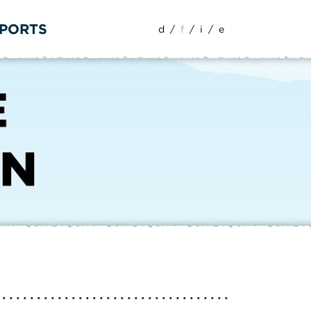
SPORTS
d
/
f
/
i
/
e