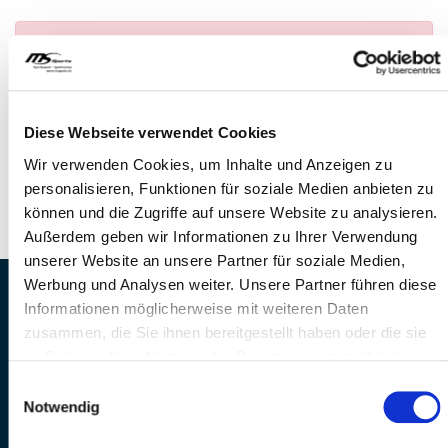
Anmeldung nicht möglich
— Es konnte kein
Anlass gefunden werden
FRAGEN
Diese Webseite verwendet Cookies
Wir stehen gerne zur Verfügung
Wir verwenden Cookies, um Inhalte und Anzeigen zu
Telefon: +41 41 260 33 67
personalisieren, Funktionen für soziale Medien anbieten zu
E-Mail: info@mssports.ch
können und die Zugriffe auf unsere Website zu analysieren.
Außerdem geben wir Informationen zu Ihrer Verwendung
unserer Website an unsere Partner für soziale Medien,
Werbung und Analysen weiter. Unsere Partner führen diese
MS Sports AG • Sonnenrain 3b • CH-6221
Informationen möglicherweise mit weiteren Daten
Rickenbach
zusammen, die Sie ihnen bereitgestellt haben oder die sie
Telefon: +41 41 260 33 67 • E-
im Rahmen Ihrer Nutzung der Dienste gesammelt haben.
Mail:
info(at)mssports.ch
Einwilligungsauswahl
MS Sports folgen
Notwendig