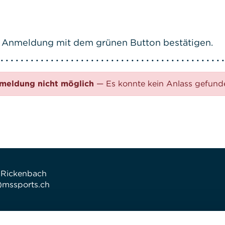
ive Anmeldung mit dem grünen Button bestätigen.
meldung nicht möglich
— Es konnte kein Anlass gefun
 Rickenbach
t)mssports.ch