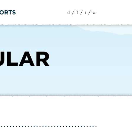
PORTS
d
/
f
/
i
/
e