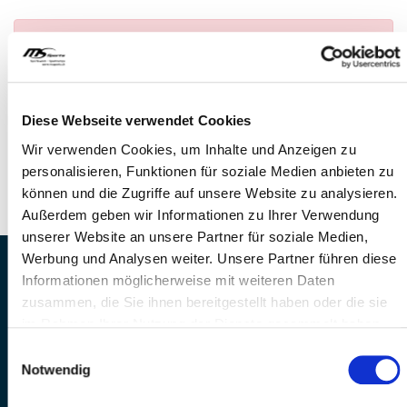
Anmeldung nicht möglich
— Es konnte kein
Anlass gefunden werden
FRAGEN
Diese Webseite verwendet Cookies
Wir stehen gerne zur Verfügung
Wir verwenden Cookies, um Inhalte und Anzeigen zu
Telefon: +41 41 260 33 67
personalisieren, Funktionen für soziale Medien anbieten zu
E-Mail: info@mssports.ch
können und die Zugriffe auf unsere Website zu analysieren.
Außerdem geben wir Informationen zu Ihrer Verwendung
unserer Website an unsere Partner für soziale Medien,
Werbung und Analysen weiter. Unsere Partner führen diese
MS Sports AG • Sonnenrain 3b • CH-6221
Informationen möglicherweise mit weiteren Daten
Rickenbach
zusammen, die Sie ihnen bereitgestellt haben oder die sie
Telefon: +41 41 260 33 67 • E-
im Rahmen Ihrer Nutzung der Dienste gesammelt haben.
Mail:
info(at)mssports.ch
Einwilligungsauswahl
MS Sports folgen
Notwendig