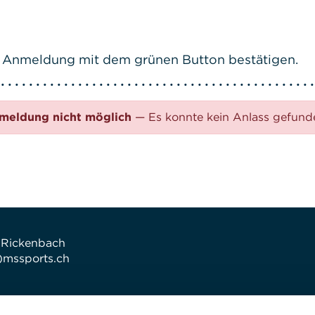
ive Anmeldung mit dem grünen Button bestätigen.
meldung nicht möglich
— Es konnte kein Anlass gefun
 Rickenbach
t)mssports.ch