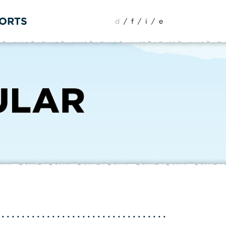
PORTS
d
/
f
/
i
/
e