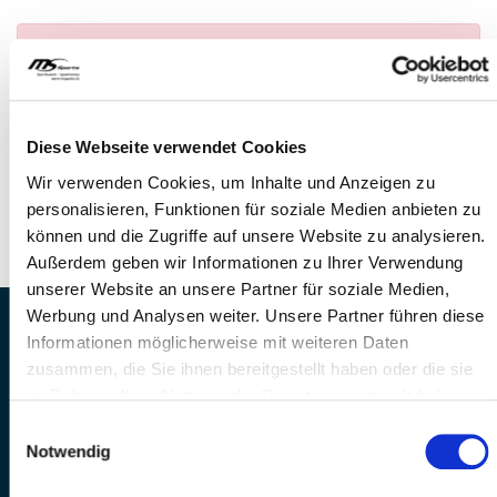
Anmeldung nicht möglich
— Es konnte kein
Anlass gefunden werden
FRAGEN
Diese Webseite verwendet Cookies
Wir stehen gerne zur Verfügung
Wir verwenden Cookies, um Inhalte und Anzeigen zu
Telefon: +41 41 260 33 67
personalisieren, Funktionen für soziale Medien anbieten zu
E-Mail: info@mssports.ch
können und die Zugriffe auf unsere Website zu analysieren.
Außerdem geben wir Informationen zu Ihrer Verwendung
unserer Website an unsere Partner für soziale Medien,
Werbung und Analysen weiter. Unsere Partner führen diese
MS Sports AG • Sonnenrain 3b • CH-6221
Informationen möglicherweise mit weiteren Daten
Rickenbach
zusammen, die Sie ihnen bereitgestellt haben oder die sie
Telefon: +41 41 260 33 67 • E-
im Rahmen Ihrer Nutzung der Dienste gesammelt haben.
Mail:
info(at)mssports.ch
Einwilligungsauswahl
MS Sports folgen
Notwendig