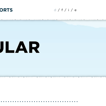
PORTS
d
/
f
/
i
/
e