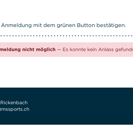
ive Anmeldung mit dem grünen Button bestätigen.
meldung nicht möglich
— Es konnte kein Anlass gefun
 Rickenbach
t)mssports.ch