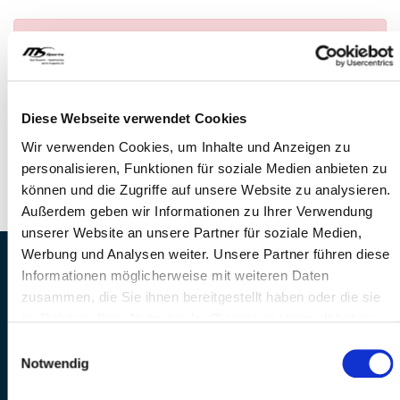
Anmeldung nicht möglich
— Es konnte kein
Anlass gefunden werden
FRAGEN
Diese Webseite verwendet Cookies
Wir stehen gerne zur Verfügung
Wir verwenden Cookies, um Inhalte und Anzeigen zu
Telefon: +41 41 260 33 67
personalisieren, Funktionen für soziale Medien anbieten zu
E-Mail: info@mssports.ch
können und die Zugriffe auf unsere Website zu analysieren.
Außerdem geben wir Informationen zu Ihrer Verwendung
unserer Website an unsere Partner für soziale Medien,
Werbung und Analysen weiter. Unsere Partner führen diese
MS Sports AG • Sonnenrain 3b • CH-6221
Informationen möglicherweise mit weiteren Daten
Rickenbach
zusammen, die Sie ihnen bereitgestellt haben oder die sie
Telefon: +41 41 260 33 67 • E-
im Rahmen Ihrer Nutzung der Dienste gesammelt haben.
Mail:
info(at)mssports.ch
Einwilligungsauswahl
MS Sports folgen
Notwendig