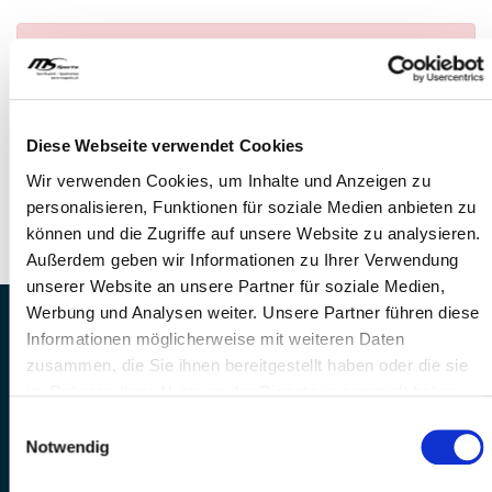
Anmeldung nicht möglich
— Es konnte kein
Anlass gefunden werden
FRAGEN
Diese Webseite verwendet Cookies
Wir stehen gerne zur Verfügung
Wir verwenden Cookies, um Inhalte und Anzeigen zu
Telefon: +41 41 260 33 67
personalisieren, Funktionen für soziale Medien anbieten zu
E-Mail: info@mssports.ch
können und die Zugriffe auf unsere Website zu analysieren.
Außerdem geben wir Informationen zu Ihrer Verwendung
unserer Website an unsere Partner für soziale Medien,
Werbung und Analysen weiter. Unsere Partner führen diese
MS Sports AG • Sonnenrain 3b • CH-6221
Informationen möglicherweise mit weiteren Daten
Rickenbach
zusammen, die Sie ihnen bereitgestellt haben oder die sie
Telefon: +41 41 260 33 67 • E-
im Rahmen Ihrer Nutzung der Dienste gesammelt haben.
Mail:
info(at)mssports.ch
Einwilligungsauswahl
MS Sports folgen
Notwendig