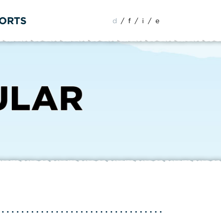
PORTS
d
/
f
/
i
/
e