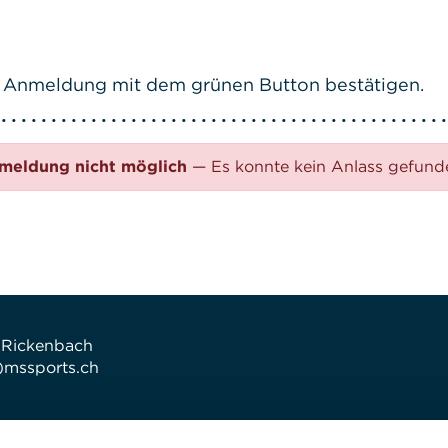
ive Anmeldung mit dem grünen Button bestätigen.
meldung nicht möglich
— Es konnte kein Anlass gefun
 Rickenbach
t)mssports.ch