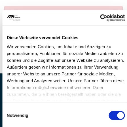
Anmeldung nicht möglich
— Es konnte kein
Anlass gefunden werden
FRAGEN
Diese Webseite verwendet Cookies
Wir stehen gerne zur Verfügung
Wir verwenden Cookies, um Inhalte und Anzeigen zu
Telefon: +41 41 260 33 67
personalisieren, Funktionen für soziale Medien anbieten zu
E-Mail: info@mssports.ch
können und die Zugriffe auf unsere Website zu analysieren.
Außerdem geben wir Informationen zu Ihrer Verwendung
unserer Website an unsere Partner für soziale Medien,
Werbung und Analysen weiter. Unsere Partner führen diese
MS Sports AG • Sonnenrain 3b • CH-6221
Informationen möglicherweise mit weiteren Daten
Rickenbach
zusammen, die Sie ihnen bereitgestellt haben oder die sie
Telefon: +41 41 260 33 67 • E-
im Rahmen Ihrer Nutzung der Dienste gesammelt haben.
Mail:
info(at)mssports.ch
Einwilligungsauswahl
MS Sports folgen
Notwendig