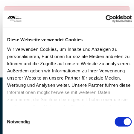
Anmeldung nicht möglich
— Es konnte kein
Anlass gefunden werden
FRAGEN
Diese Webseite verwendet Cookies
Wir stehen gerne zur Verfügung
Wir verwenden Cookies, um Inhalte und Anzeigen zu
Telefon: +41 41 260 33 67
personalisieren, Funktionen für soziale Medien anbieten zu
E-Mail: info@mssports.ch
können und die Zugriffe auf unsere Website zu analysieren.
Außerdem geben wir Informationen zu Ihrer Verwendung
unserer Website an unsere Partner für soziale Medien,
Werbung und Analysen weiter. Unsere Partner führen diese
MS Sports AG • Sonnenrain 3b • CH-6221
Informationen möglicherweise mit weiteren Daten
Rickenbach
zusammen, die Sie ihnen bereitgestellt haben oder die sie
Telefon: +41 41 260 33 67 • E-
im Rahmen Ihrer Nutzung der Dienste gesammelt haben.
Mail:
info(at)mssports.ch
Einwilligungsauswahl
MS Sports folgen
Notwendig