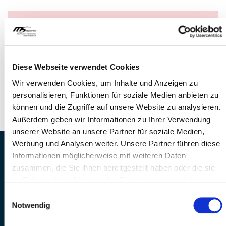
Anmeldung nicht möglich
— Es konnte kein
Anlass gefunden werden
FRAGEN
Diese Webseite verwendet Cookies
Wir stehen gerne zur Verfügung
Wir verwenden Cookies, um Inhalte und Anzeigen zu
Telefon: +41 41 260 33 67
personalisieren, Funktionen für soziale Medien anbieten zu
E-Mail: info@mssports.ch
können und die Zugriffe auf unsere Website zu analysieren.
Außerdem geben wir Informationen zu Ihrer Verwendung
unserer Website an unsere Partner für soziale Medien,
Werbung und Analysen weiter. Unsere Partner führen diese
MS Sports AG • Sonnenrain 3b • CH-6221
Informationen möglicherweise mit weiteren Daten
Rickenbach
zusammen, die Sie ihnen bereitgestellt haben oder die sie
Telefon: +41 41 260 33 67 • E-
im Rahmen Ihrer Nutzung der Dienste gesammelt haben.
Mail:
info(at)mssports.ch
Einwilligungsauswahl
MS Sports folgen
Notwendig