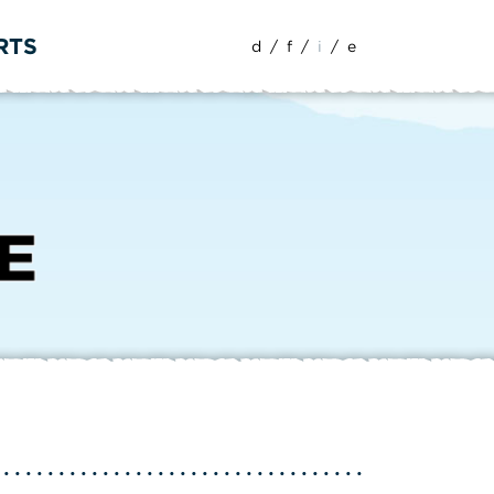
RTS
d
/
f
/
i
/
e