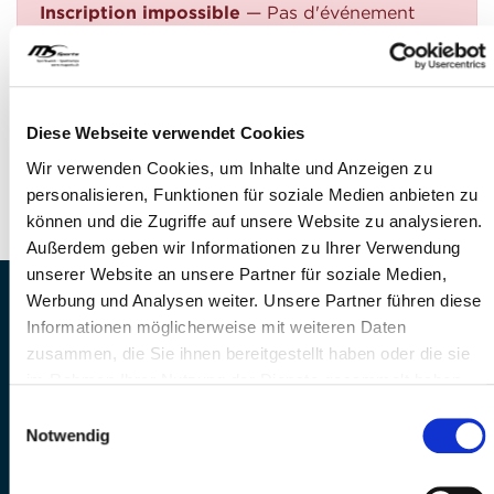
Inscription impossible
— Pas d'événement
trouvé
QUESTIONS?
Avez-vous des questions?
Diese Webseite verwendet Cookies
Téléphone: +41 41 260 33 67
Wir verwenden Cookies, um Inhalte und Anzeigen zu
E-Mail: info@mssports.ch
personalisieren, Funktionen für soziale Medien anbieten zu
können und die Zugriffe auf unsere Website zu analysieren.
Außerdem geben wir Informationen zu Ihrer Verwendung
unserer Website an unsere Partner für soziale Medien,
Werbung und Analysen weiter. Unsere Partner führen diese
MS Sports AG • Sonnenrain 3b • CH-6221
Informationen möglicherweise mit weiteren Daten
Rickenbach
zusammen, die Sie ihnen bereitgestellt haben oder die sie
Telefon: +41 41 260 33 67 • E-
im Rahmen Ihrer Nutzung der Dienste gesammelt haben.
Mail:
info(at)mssports.ch
MS Sports folgen
Einwilligungsauswahl
Notwendig