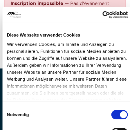
Inscription impossible
— Pas d'événement
trouvé
QUESTIONS?
Avez-vous des questions?
Diese Webseite verwendet Cookies
Téléphone: +41 41 260 33 67
Wir verwenden Cookies, um Inhalte und Anzeigen zu
E-Mail: info@mssports.ch
personalisieren, Funktionen für soziale Medien anbieten zu
können und die Zugriffe auf unsere Website zu analysieren.
Außerdem geben wir Informationen zu Ihrer Verwendung
unserer Website an unsere Partner für soziale Medien,
Werbung und Analysen weiter. Unsere Partner führen diese
MS Sports AG • Sonnenrain 3b • CH-6221
Informationen möglicherweise mit weiteren Daten
Rickenbach
zusammen, die Sie ihnen bereitgestellt haben oder die sie
Telefon: +41 41 260 33 67 • E-
im Rahmen Ihrer Nutzung der Dienste gesammelt haben.
Mail:
info(at)mssports.ch
MS Sports folgen
Einwilligungsauswahl
Notwendig