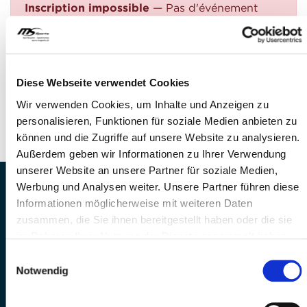
Inscription impossible
— Pas d'événement
trouvé
QUESTIONS?
Avez-vous des questions?
Diese Webseite verwendet Cookies
Téléphone: +41 41 260 33 67
Wir verwenden Cookies, um Inhalte und Anzeigen zu
E-Mail: info@mssports.ch
personalisieren, Funktionen für soziale Medien anbieten zu
können und die Zugriffe auf unsere Website zu analysieren.
Außerdem geben wir Informationen zu Ihrer Verwendung
unserer Website an unsere Partner für soziale Medien,
Werbung und Analysen weiter. Unsere Partner führen diese
MS Sports AG • Sonnenrain 3b • CH-6221
Informationen möglicherweise mit weiteren Daten
Rickenbach
zusammen, die Sie ihnen bereitgestellt haben oder die sie
Telefon: +41 41 260 33 67 • E-
im Rahmen Ihrer Nutzung der Dienste gesammelt haben.
Mail:
info(at)mssports.ch
MS Sports folgen
Einwilligungsauswahl
Notwendig