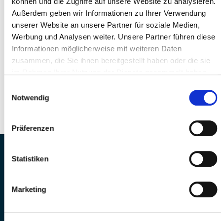
können und die Zugriffe auf unsere Website zu analysieren.
fill out:
Außerdem geben wir Informationen zu Ihrer Verwendung
ZIP
unserer Website an unsere Partner für soziale Medien,
Werbung und Analysen weiter. Unsere Partner führen diese
Informationen möglicherweise mit weiteren Daten
Perimeter
zusammen, die Sie ihnen bereitgestellt haben oder die sie
im Rahmen Ihrer Nutzung der Dienste gesammelt haben.
Einwilligungsauswahl
Notwendig
Präferenzen
MS Sports AG • Sonnenrain 3b • CH-6221
Statistiken
Rickenbach
Telefon: +41 41 260 33 67 • E-
Marketing
Mail:
info(at)mssports.ch
MS Sports folgen