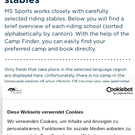
MS Sports works closely with carefully
selected riding stables. Below you will find a
brief overview of each riding school (sorted
alphabetically by canton). With the help of the
Camp Finder, you can easily find your
preferred camp and book directly.
Only fields that take place in the selected language region
are displayed here. Unfortunately, there is no camp in the
language region of your choice. Of course you are welcome
to visit a camp from the other language regions or sports
activities.
For more information visit the German website.
Diese Webseite verwendet Cookies
Wir verwenden Cookies, um Inhalte und Anzeigen zu
CAMPFINDER
personalisieren, Funktionen für soziale Medien anbieten zu
Find your camp without overnight stay with one click! Simply