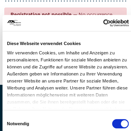
Registration not possible
— No occurrence
found
Questions?
Diese Webseite verwendet Cookies
FEEL FREE TO CONTACT US!
Wir verwenden Cookies, um Inhalte und Anzeigen zu
personalisieren, Funktionen für soziale Medien anbieten zu
Phone: +41 41 260 33 67
können und die Zugriffe auf unsere Website zu analysieren.
E-mail:
info(at)mssports.ch
Außerdem geben wir Informationen zu Ihrer Verwendung
unserer Website an unsere Partner für soziale Medien,
Werbung und Analysen weiter. Unsere Partner führen diese
Informationen möglicherweise mit weiteren Daten
MS Sports AG • Sonnenrain 3b • CH-6221
zusammen, die Sie ihnen bereitgestellt haben oder die sie
Rickenbach
im Rahmen Ihrer Nutzung der Dienste gesammelt haben.
Telefon: +41 41 260 33 67 • E-
Einwilligungsauswahl
Mail:
info(at)mssports.ch
Notwendig
MS Sports folgen