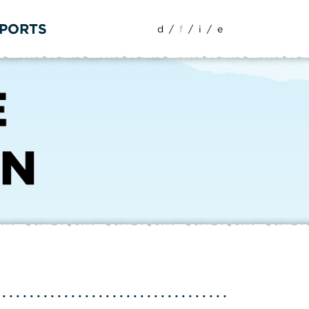
SPORTS
d
/
f
/
i
/
e