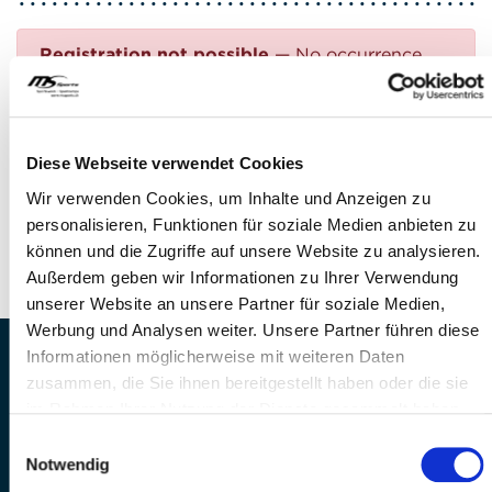
Registration not possible
— No occurrence
found
Questions?
Diese Webseite verwendet Cookies
FEEL FREE TO CONTACT US!
Wir verwenden Cookies, um Inhalte und Anzeigen zu
personalisieren, Funktionen für soziale Medien anbieten zu
Phone: +41 41 260 33 67
können und die Zugriffe auf unsere Website zu analysieren.
E-mail:
info(at)mssports.ch
Außerdem geben wir Informationen zu Ihrer Verwendung
unserer Website an unsere Partner für soziale Medien,
Werbung und Analysen weiter. Unsere Partner führen diese
Informationen möglicherweise mit weiteren Daten
MS Sports AG • Sonnenrain 3b • CH-6221
zusammen, die Sie ihnen bereitgestellt haben oder die sie
Rickenbach
im Rahmen Ihrer Nutzung der Dienste gesammelt haben.
Telefon: +41 41 260 33 67 • E-
Einwilligungsauswahl
Mail:
info(at)mssports.ch
Notwendig
MS Sports folgen