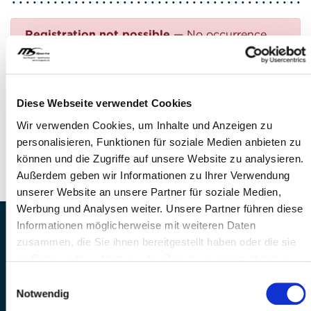
Registration not possible
— No occurrence
found
Questions?
Diese Webseite verwendet Cookies
FEEL FREE TO CONTACT US!
Wir verwenden Cookies, um Inhalte und Anzeigen zu
personalisieren, Funktionen für soziale Medien anbieten zu
Phone: +41 41 260 33 67
können und die Zugriffe auf unsere Website zu analysieren.
E-mail:
info(at)mssports.ch
Außerdem geben wir Informationen zu Ihrer Verwendung
unserer Website an unsere Partner für soziale Medien,
Werbung und Analysen weiter. Unsere Partner führen diese
Informationen möglicherweise mit weiteren Daten
MS Sports AG • Sonnenrain 3b • CH-6221
zusammen, die Sie ihnen bereitgestellt haben oder die sie
Rickenbach
im Rahmen Ihrer Nutzung der Dienste gesammelt haben.
Telefon: +41 41 260 33 67 • E-
Einwilligungsauswahl
Mail:
info(at)mssports.ch
Notwendig
MS Sports folgen