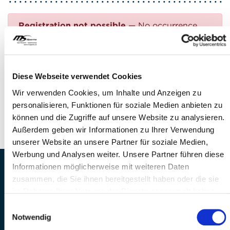
Registration not possible
— No occurrence
found
Questions?
Diese Webseite verwendet Cookies
FEEL FREE TO CONTACT US!
Wir verwenden Cookies, um Inhalte und Anzeigen zu
personalisieren, Funktionen für soziale Medien anbieten zu
Phone: +41 41 260 33 67
können und die Zugriffe auf unsere Website zu analysieren.
E-mail:
info(at)mssports.ch
Außerdem geben wir Informationen zu Ihrer Verwendung
unserer Website an unsere Partner für soziale Medien,
Werbung und Analysen weiter. Unsere Partner führen diese
Informationen möglicherweise mit weiteren Daten
MS Sports AG • Sonnenrain 3b • CH-6221
zusammen, die Sie ihnen bereitgestellt haben oder die sie
Rickenbach
im Rahmen Ihrer Nutzung der Dienste gesammelt haben.
Telefon: +41 41 260 33 67 • E-
Einwilligungsauswahl
Mail:
info(at)mssports.ch
Notwendig
MS Sports folgen