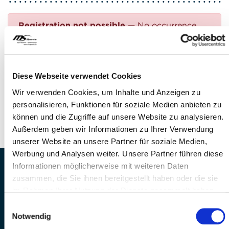
Registration not possible
— No occurrence
found
Questions?
Diese Webseite verwendet Cookies
FEEL FREE TO CONTACT US!
Wir verwenden Cookies, um Inhalte und Anzeigen zu
personalisieren, Funktionen für soziale Medien anbieten zu
Phone: +41 41 260 33 67
können und die Zugriffe auf unsere Website zu analysieren.
E-mail:
info(at)mssports.ch
Außerdem geben wir Informationen zu Ihrer Verwendung
unserer Website an unsere Partner für soziale Medien,
Werbung und Analysen weiter. Unsere Partner führen diese
Informationen möglicherweise mit weiteren Daten
MS Sports AG • Sonnenrain 3b • CH-6221
zusammen, die Sie ihnen bereitgestellt haben oder die sie
Rickenbach
im Rahmen Ihrer Nutzung der Dienste gesammelt haben.
Telefon: +41 41 260 33 67 • E-
Einwilligungsauswahl
Mail:
info(at)mssports.ch
Notwendig
MS Sports folgen