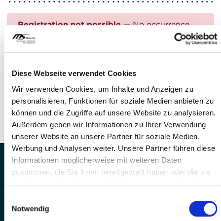
Registration not possible
— No occurrence
found
Questions?
Diese Webseite verwendet Cookies
FEEL FREE TO CONTACT US!
Wir verwenden Cookies, um Inhalte und Anzeigen zu
personalisieren, Funktionen für soziale Medien anbieten zu
Phone: +41 41 260 33 67
können und die Zugriffe auf unsere Website zu analysieren.
E-mail:
info(at)mssports.ch
Außerdem geben wir Informationen zu Ihrer Verwendung
unserer Website an unsere Partner für soziale Medien,
Werbung und Analysen weiter. Unsere Partner führen diese
Informationen möglicherweise mit weiteren Daten
MS Sports AG • Sonnenrain 3b • CH-6221
zusammen, die Sie ihnen bereitgestellt haben oder die sie
Rickenbach
im Rahmen Ihrer Nutzung der Dienste gesammelt haben.
Telefon: +41 41 260 33 67 • E-
Einwilligungsauswahl
Mail:
info(at)mssports.ch
Notwendig
MS Sports folgen