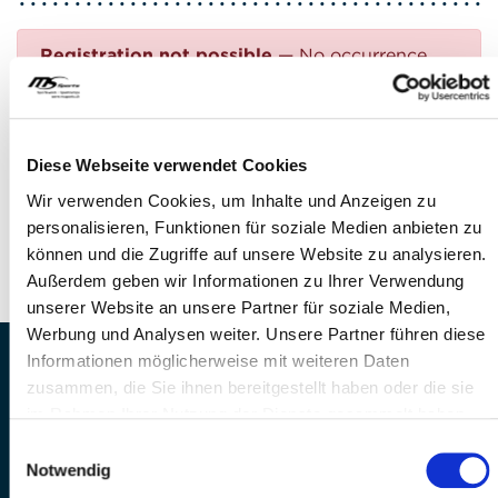
Registration not possible
— No occurrence
found
Questions?
Diese Webseite verwendet Cookies
FEEL FREE TO CONTACT US!
Wir verwenden Cookies, um Inhalte und Anzeigen zu
personalisieren, Funktionen für soziale Medien anbieten zu
Phone: +41 41 260 33 67
können und die Zugriffe auf unsere Website zu analysieren.
E-mail:
info(at)mssports.ch
Außerdem geben wir Informationen zu Ihrer Verwendung
unserer Website an unsere Partner für soziale Medien,
Werbung und Analysen weiter. Unsere Partner führen diese
Informationen möglicherweise mit weiteren Daten
MS Sports AG • Sonnenrain 3b • CH-6221
zusammen, die Sie ihnen bereitgestellt haben oder die sie
Rickenbach
im Rahmen Ihrer Nutzung der Dienste gesammelt haben.
Telefon: +41 41 260 33 67 • E-
Einwilligungsauswahl
Mail:
info(at)mssports.ch
Notwendig
MS Sports folgen