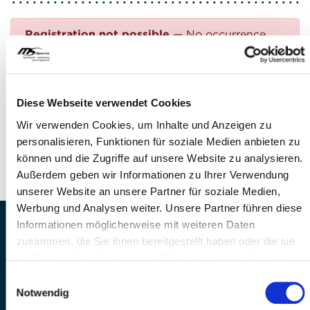
Registration not possible
— No occurrence
found
Questions?
Diese Webseite verwendet Cookies
FEEL FREE TO CONTACT US!
Wir verwenden Cookies, um Inhalte und Anzeigen zu
personalisieren, Funktionen für soziale Medien anbieten zu
Phone: +41 41 260 33 67
können und die Zugriffe auf unsere Website zu analysieren.
E-mail:
info(at)mssports.ch
Außerdem geben wir Informationen zu Ihrer Verwendung
unserer Website an unsere Partner für soziale Medien,
Werbung und Analysen weiter. Unsere Partner führen diese
Informationen möglicherweise mit weiteren Daten
MS Sports AG • Sonnenrain 3b • CH-6221
zusammen, die Sie ihnen bereitgestellt haben oder die sie
Rickenbach
im Rahmen Ihrer Nutzung der Dienste gesammelt haben.
Telefon: +41 41 260 33 67 • E-
Einwilligungsauswahl
Mail:
info(at)mssports.ch
Notwendig
MS Sports folgen