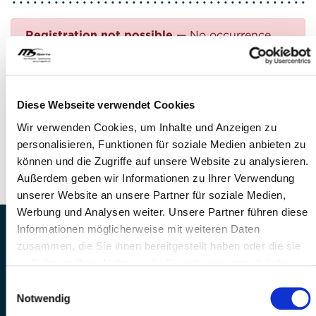
Registration not possible
— No occurrence
found
Questions?
Diese Webseite verwendet Cookies
FEEL FREE TO CONTACT US!
Wir verwenden Cookies, um Inhalte und Anzeigen zu
personalisieren, Funktionen für soziale Medien anbieten zu
Phone: +41 41 260 33 67
können und die Zugriffe auf unsere Website zu analysieren.
E-mail:
info(at)mssports.ch
Außerdem geben wir Informationen zu Ihrer Verwendung
unserer Website an unsere Partner für soziale Medien,
Werbung und Analysen weiter. Unsere Partner führen diese
Informationen möglicherweise mit weiteren Daten
MS Sports AG • Sonnenrain 3b • CH-6221
zusammen, die Sie ihnen bereitgestellt haben oder die sie
Rickenbach
im Rahmen Ihrer Nutzung der Dienste gesammelt haben.
Telefon: +41 41 260 33 67 • E-
Einwilligungsauswahl
Mail:
info(at)mssports.ch
Notwendig
MS Sports folgen