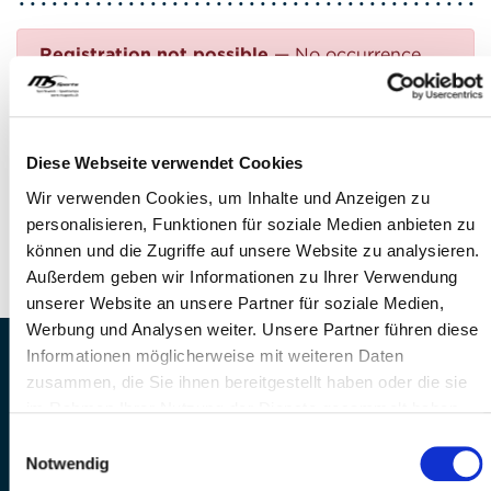
Registration not possible
— No occurrence
found
Questions?
Diese Webseite verwendet Cookies
FEEL FREE TO CONTACT US!
Wir verwenden Cookies, um Inhalte und Anzeigen zu
personalisieren, Funktionen für soziale Medien anbieten zu
Phone: +41 41 260 33 67
können und die Zugriffe auf unsere Website zu analysieren.
E-mail:
info(at)mssports.ch
Außerdem geben wir Informationen zu Ihrer Verwendung
unserer Website an unsere Partner für soziale Medien,
Werbung und Analysen weiter. Unsere Partner führen diese
Informationen möglicherweise mit weiteren Daten
MS Sports AG • Sonnenrain 3b • CH-6221
zusammen, die Sie ihnen bereitgestellt haben oder die sie
Rickenbach
im Rahmen Ihrer Nutzung der Dienste gesammelt haben.
Telefon: +41 41 260 33 67 • E-
Einwilligungsauswahl
Mail:
info(at)mssports.ch
Notwendig
MS Sports folgen